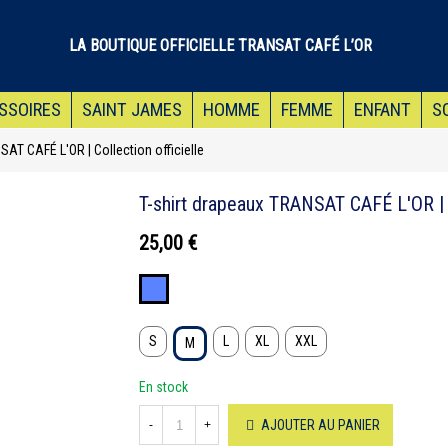
LA BOUTIQUE OFFICIELLE TRANSAT CAFÉ L’OR
SSOIRES
SAINT JAMES
HOMME
FEMME
ENFANT
S
SAT CAFÉ L'OR | Collection officielle
T-shirt drapeaux TRANSAT CAFÉ L'OR | Co
25,00 €
Bleu
S
L
XL
XXL
M
En stock
AJOUTER AU PANIER
-
+