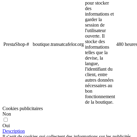
pour stocker
des
informations et
garder la
session de
l'utilisateur
ouverte. Il
stocke des
PrestaShop-#
boutique.transatcafelor.org
480 heure
informations
telles que la
devise, la
langue,
l'identifiant du
client, entre
autres données
nécessaires au
bon
fonctionnement
de la boutique.
Cookies publicitaires
Non
Oui
Description
Il s'agit de cookies qui collectent des informations sur les publicités