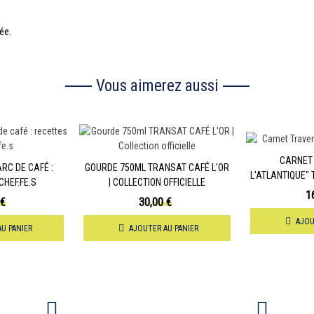
sée.
Vous aimerez aussi
CARNET
RC DE CAFÉ :
GOURDE 750ML TRANSAT CAFÉ L'OR
L’ATLANTIQUE" 
CHEF.FE.S
| COLLECTION OFFICIELLE
COLLECTI
1
 €
30,00 €
AJOU
U PANIER
AJOUTER AU PANIER